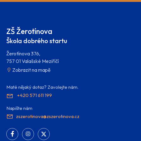
ZŠ Žerotínova
Škola dobrého startu
Žerotínova 376,
757 01 Valašské Meziříčí
Zobrazit na mapě
Maté nějaký dotaz? Zavolejte nám.
+420 571 611 199
Napište nám
zszerotinova@zszerotinova.cz