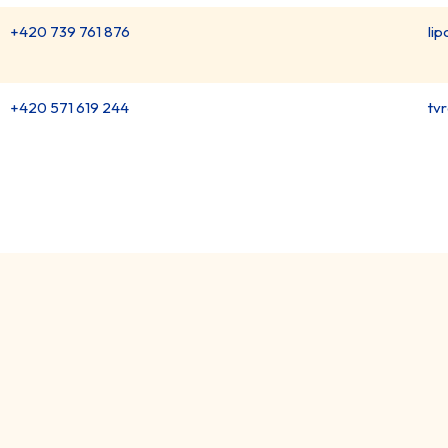
+420 739 761 876
li
+420 571 619 244
tv