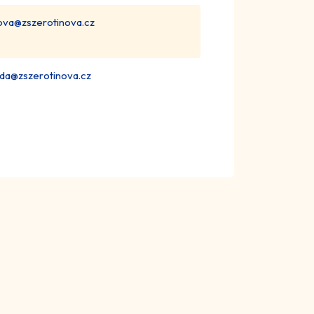
pova@zszerotinova.cz
rda@zszerotinova.cz