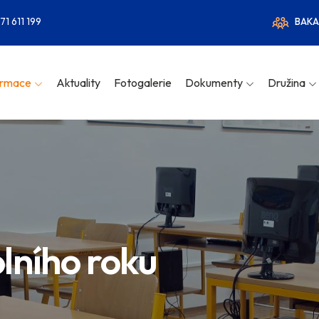
71 611 199
BAKA
ormace
Aktuality
Fotogalerie
Dokumenty
Družina
lního roku