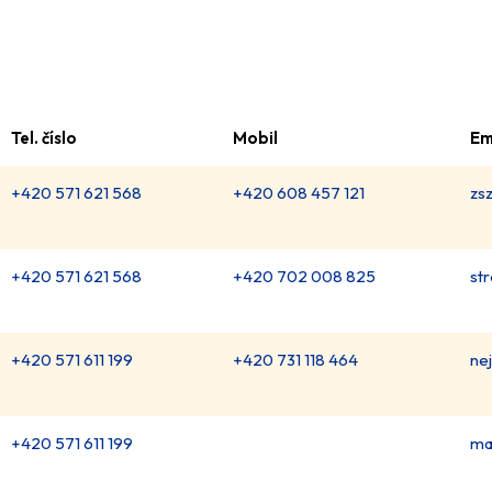
Tel. číslo
Mobil
Em
+420 571 621 568
+420 608 457 121
zs
+420 571 621 568
+420 702 008 825
st
+420 571 611 199
+420 731 118 464
ne
+420 571 611 199
ma