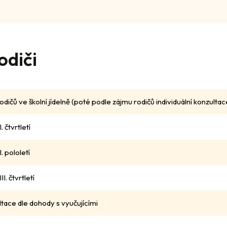
odiči
dičů ve školní jídelně (poté podle zájmu rodičů individuální konzultac
. čtvrtletí
. pololetí
I. čtvrtletí
ultace dle dohody s vyučujícími