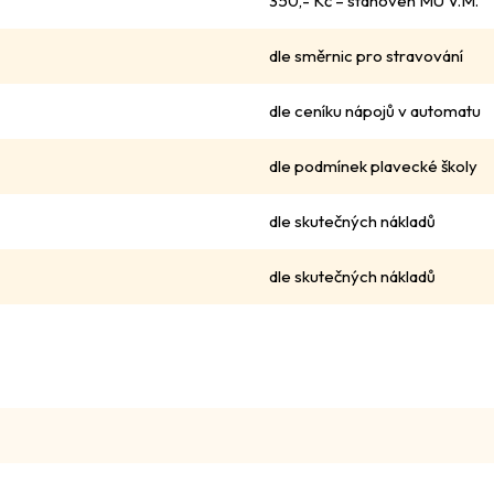
350,- Kč – stanoven MÚ V.M.
dle směrnic pro stravování
dle ceníku nápojů v automatu
dle podmínek plavecké školy
dle skutečných nákladů
dle skutečných nákladů