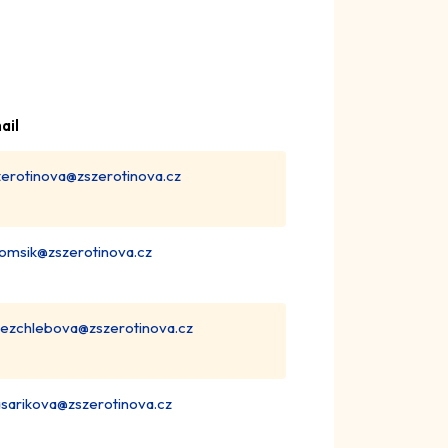
ail
zerotinova@zszerotinova.cz
romsik@zszerotinova.cz
jezchlebova@zszerotinova.cz
sarikova@zszerotinova.cz