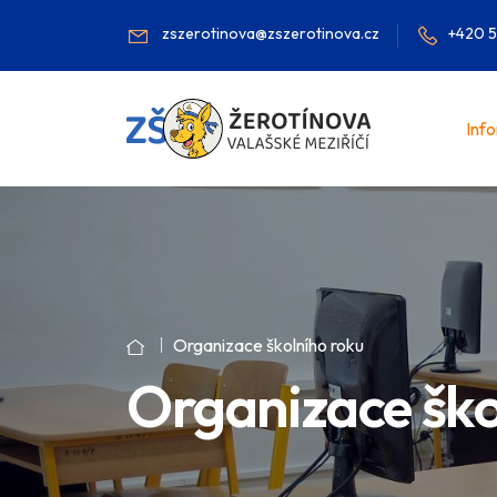
zszerotinova@zszerotinova.cz
+420 5
Inf
Organizace školního roku
Organizace ško