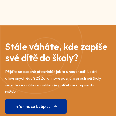
Stále váháte, kde zapíše
své dítě do školy?
Přijďte se osobně přesvědčit, jak to u nás chodí! Na dni
otevřených dveří ZŠ Žerotínova poznáte prostředí školy,
setkáte se s učiteli a zjistíte vše potřebné k zápisu do 1.
ročníku.
Informace k zápisu