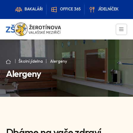
BAKALÁŘI
OFFICE 365
JÍDELNÍČEK
Školní jídelna
Alergeny
Alergeny
Dbáme na vaše zdraví