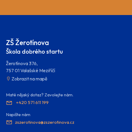
ZŠ Žerotínova
Škola dobrého startu
Žerotínova 376,
757 01 Valašské Meziříčí
Zobrazit na mapě
Maté nějaký dotaz? Zavolejte nám.
+420 571 611 199
Napište nám
zszerotinova@zszerotinova.cz