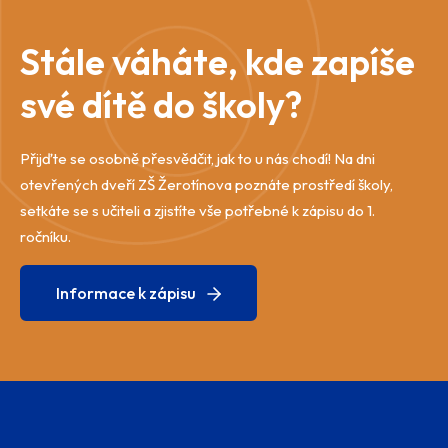
Stále váháte, kde zapíše
své dítě do školy?
Přijďte se osobně přesvědčit, jak to u nás chodí! Na dni
otevřených dveří ZŠ Žerotínova poznáte prostředí školy,
setkáte se s učiteli a zjistíte vše potřebné k zápisu do 1.
ročníku.
Informace k zápisu