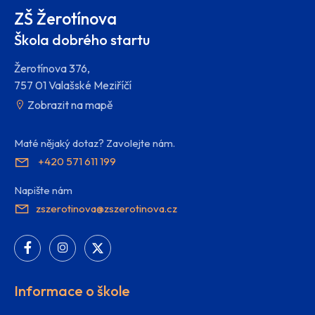
ZŠ Žerotínova
Škola dobrého startu
Žerotínova 376,
757 01 Valašské Meziříčí
Zobrazit na mapě
Maté nějaký dotaz? Zavolejte nám.
+420 571 611 199
Napište nám
zszerotinova@zszerotinova.cz
Informace o škole