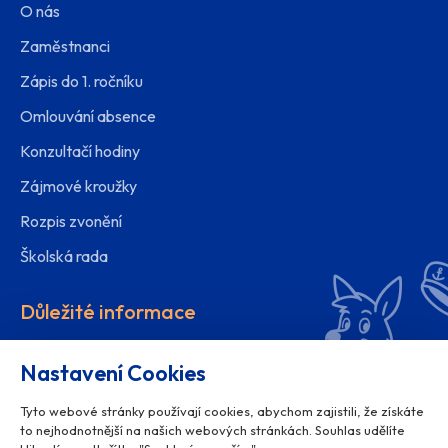
O nás
Zaměstnanci
Zápis do 1. ročníku
Omlouvání absence
Konzultačí hodiny
Zájmové kroužky
Rozpis zvonění
Školská rada
Důležité informace
Organizace školního roku
Nastavení Cookies
Ochrana osobních údajů
Tyto webové stránky používají cookies, abychom zajistili, že získáte
Projekty školy
to nejhodnotnější na našich webových stránkách. Souhlas udělíte