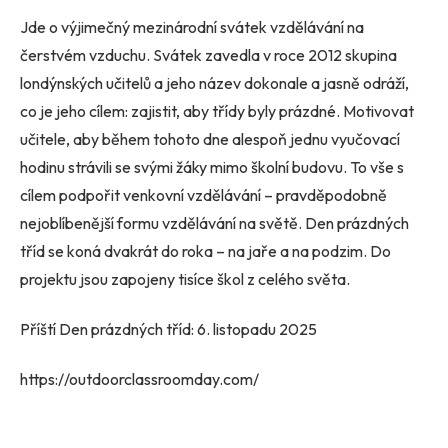
Jde o výjimečný mezinárodní svátek vzdělávání na
čerstvém vzduchu. Svátek zavedla v roce 2012 skupina
londýnských učitelů a jeho název dokonale a jasně odráží,
co je jeho cílem: zajistit, aby třídy byly prázdné. Motivovat
učitele, aby během tohoto dne alespoň jednu vyučovací
hodinu strávili se svými žáky mimo školní budovu. To vše s
cílem podpořit venkovní vzdělávání – pravděpodobně
nejoblíbenější formu vzdělávání na světě. Den prázdných
tříd se koná dvakrát do roka – na jaře a na podzim. Do
projektu jsou zapojeny tisíce škol z celého světa.
Příští Den prázdných tříd: 6. listopadu 2025
https://outdoorclassroomday.com/