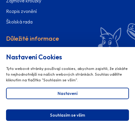
Zájmové kroužky
Rozpis zvonění
Školská rada
Důležité informace
Organizace školního roku
Nastavení Cookies
Ochrana osobních údajů
Tyto webové stránky používají cookies, abychom zajistili, že získáte
Projekty školy
to nejhodnotnější na našich webových stránkách. Souhlas udělíte
kliknutím na tlačítko "Souhlasím se vším".
Poradenské centrum
Nastavení
Souhlasím se vším
© 2025
ZŠ Žerotínova Valašské Meziříčí
, všechna práva
vyhrazena.