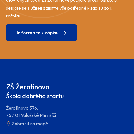
otevřených dveří ZŠ Žerotínova poznáte prostředí školy,
setkáte se s učiteli a zjistíte vše potřebné k zápisu do 1.
ročníku.
Informace k zápisu
ZŠ Žerotínova
Škola dobrého startu
Žerotínova 376,
757 01 Valašské Meziříčí
Zobrazit na mapě