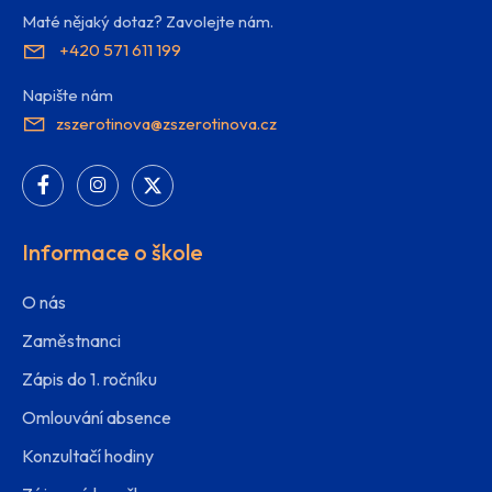
Maté nějaký dotaz? Zavolejte nám.
+420 571 611 199
Napište nám
zszerotinova@zszerotinova.cz
Informace o škole
O nás
Zaměstnanci
Zápis do 1. ročníku
Omlouvání absence
Konzultačí hodiny