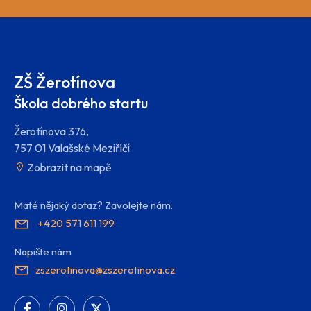
ZŠ Žerotínova
Škola dobrého startu
Žerotínova 376,
757 01 Valašské Meziříčí
Zobrazit na mapě
Maté nějaký dotaz? Zavolejte nám.
+420 571 611 199
Napište nám
zszerotinova@zszerotinova.cz