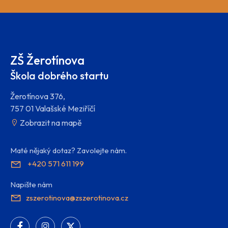
ZŠ Žerotínova
Škola dobrého startu
Žerotínova 376,
757 01 Valašské Meziříčí
Zobrazit na mapě
Maté nějaký dotaz? Zavolejte nám.
+420 571 611 199
Napište nám
zszerotinova@zszerotinova.cz