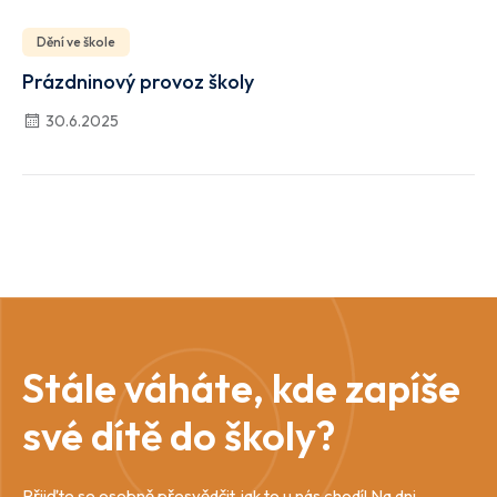
Dění ve škole
Prázdninový provoz školy
30.6.2025
Stále váháte, kde zapíše
své dítě do školy?
Přijďte se osobně přesvědčit, jak to u nás chodí! Na dni