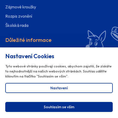
Zájmové kroužky
Rozpis zvonění
Školská rada
Důležité informace
Organizace školního roku
Nastavení Cookies
Ochrana osobních údajů
Tyto webové stránky používají cookies, abychom zajistili, že získáte
Projekty školy
to nejhodnotnější na našich webových stránkách. Souhlas udělíte
kliknutím na tlačítko "Souhlasím se vším".
Poradenské centrum
Nastavení
Souhlasím se vším
© 2025
ZŠ Žerotínova Valašské Meziříčí
, všechna práva