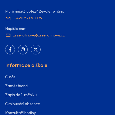
Maté nějaký dotaz? Zavolejte nám.
+420 571 611 199
Napište nám
zszerotinova@zszerotinova.cz
Informace o škole
O nás
Zaměstnanci
Zápis do 1. ročníku
Omlouvání absence
Konzultačí hodiny