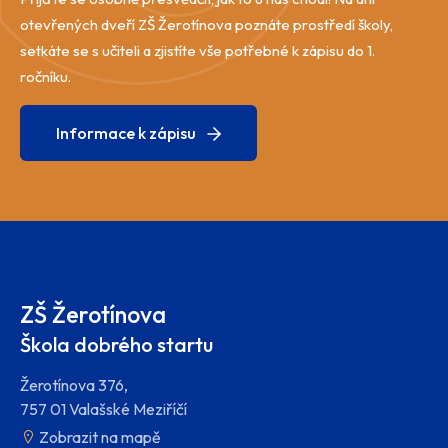
otevřených dveří ZŠ Žerotínova poznáte prostředí školy,
setkáte se s učiteli a zjistíte vše potřebné k zápisu do 1.
ročníku.
Informace k zápisu
ZŠ Žerotínova
Škola dobrého startu
Žerotínova 376,
757 01 Valašské Meziříčí
Zobrazit na mapě